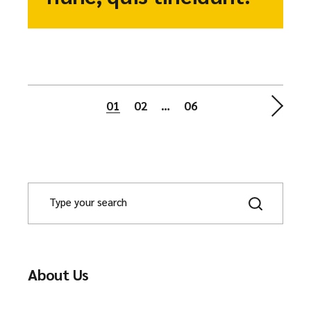
01
02
…
06
About Us