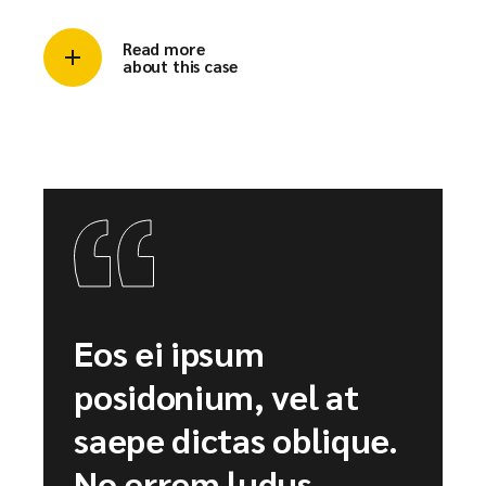
Read more
about this case
Eos ei ipsum
posidonium, vel at
saepe dictas oblique.
No errem ludus